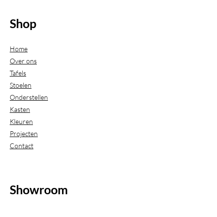
Shop
Home
Over ons
Tafels
Stoelen
Onderstellen
Kasten
Kleuren
Projecten
Contact
Showroom
(Uitsluitend geopend op afspraak)
Beijerdstraat 20-22