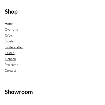
Shop
Home
Over ons
Tafels
Stoelen
Onderstellen
Kasten
Kleuren
Projecten
Contact
Showroom
(Uitsluitend geopend op afspraak)
Beijerdstraat 20-22