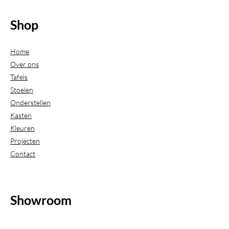
Shop
Home
Over ons
Tafels
Stoelen
Onderstellen
Kasten
Kleuren
Projecten
Contact
Showroom
(Uitsluitend geopend op afspraak)
Beijerdstraat 20-22