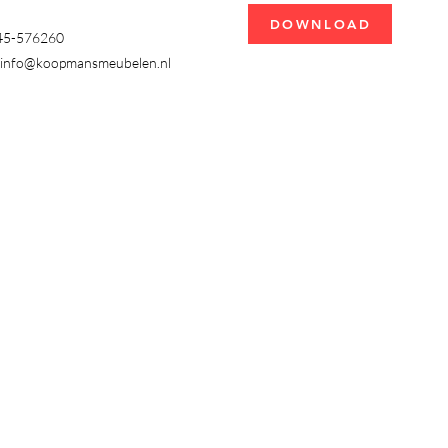
DOWNLOAD
345-576260
info@koopmansmeubelen.nl