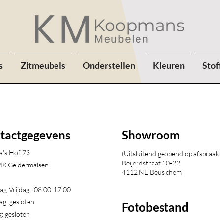
s
Zitmeubels
Onderstellen
Kleuren
Stof
tactgegevens
Showroom
a's Hof 73
(Uitsluitend geopend op afspraak
Beijerdstraat 20-22
X Geldermalsen​
4112 NE Beusichem
g-Vrijdag : 08.00-17.00
ag: gesloten
Fotobestand
: gesloten