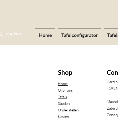
Home
Tafelconfigurator
Tafel
Shop
Con
Gerdin
Home
4191 M
Over ons
Tafels
Maanda
Stoelen
Zaterd
Onderstellen
Zondag
Kasten