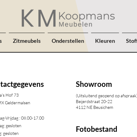
s
Zitmeubels
Onderstellen
Kleuren
Stof
tactgegevens
Showroom
a's Hof 73
(Uitsluitend geopend op afspraak
Beijerdstraat 20-22
X Geldermalsen​
4112 NE Beusichem
g-Vrijdag : 08.00-17.00
ag: gesloten
Fotobestand
: gesloten