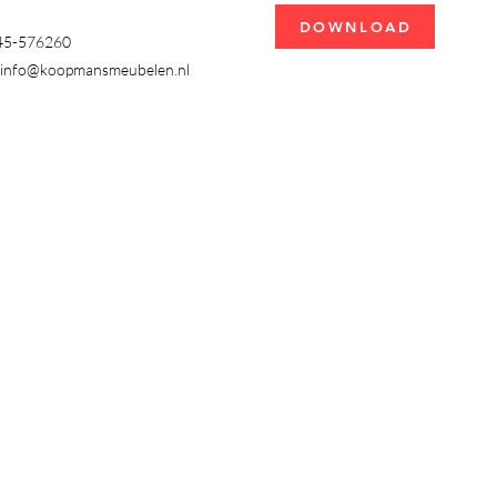
DOWNLOAD
345-576260
info@koopmansmeubelen.nl