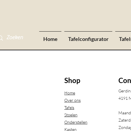
Home
Tafelconfigurator
Tafel
Shop
Con
Gerdin
Home
4191 M
Over ons
Tafels
Maanda
Stoelen
Zaterd
Onderstellen
Zondag
Kasten