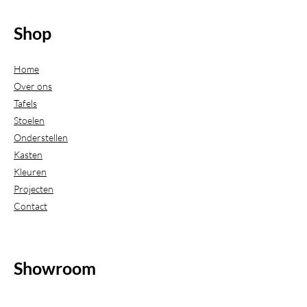
Shop
Home
Over ons
Tafels
Stoelen
Onderstellen
Kasten
Kleuren
Projecten
Contact
Showroom
(Uitsluitend geopend op afspraak)
Beijerdstraat 20-22