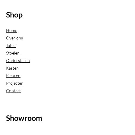
Shop
Home
Over ons
Tafels
Stoelen
Onderstellen
Kasten
Kleuren
Projecten
Contact
Showroom
(Uitsluitend geopend op afspraak)
Beijerdstraat 20-22