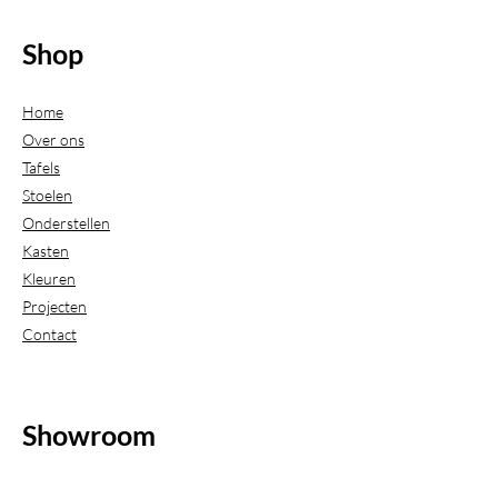
Shop
Home
Over ons
Tafels
Stoelen
Onderstellen
Kasten
Kleuren
Projecten
Contact
Showroom
(Uitsluitend geopend op afspraak)
Beijerdstraat 20-22