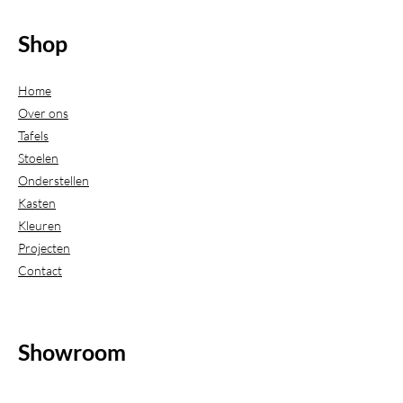
Shop
Home
Over ons
Tafels
Stoelen
Onderstellen
Kasten
Kleuren
Projecten
Contact
Showroom
(Uitsluitend geopend op afspraak)
Beijerdstraat 20-22