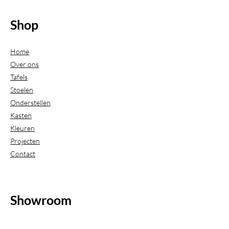
Shop
Home
Over ons
Tafels
Stoelen
Onderstellen
Kasten
Kleuren
Projecten
Contact
Showroom
(Uitsluitend geopend op afspraak)
Beijerdstraat 20-22