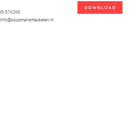
DOWNLOAD
345-576260
info@koopmansmeubelen.nl