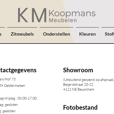
s
Zitmeubels
Onderstellen
Kleuren
Stof
tactgegevens
Showroom
a's Hof 73
(Uitsluitend geopend op afspraak
Beijerdstraat 20-22
X Geldermalsen​
4112 NE Beusichem
g-Vrijdag : 08.00-17.00
ag: gesloten
Fotobestand
: gesloten