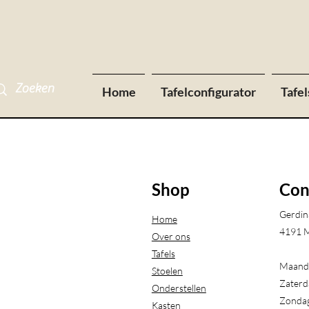
Home
Tafelconfigurator
Tafel
Shop
Con
Gerdin
Home
4191 M
Over ons
Tafels
Maanda
Stoelen
Zaterd
Onderstellen
Zondag
Kasten