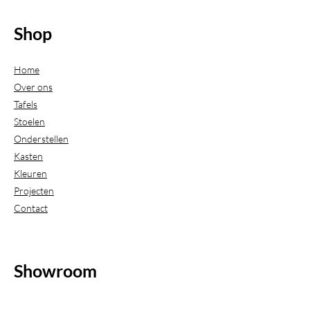
Shop
Home
Over ons
Tafels
Stoelen
Onderstellen
Kasten
Kleuren
Projecten
Contact
Showroom
(Uitsluitend geopend op afspraak)
Beijerdstraat 20-22