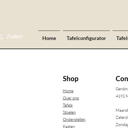
Home
Tafelconfigurator
Tafel
Shop
Con
Gerdin
Home
4191 M
Over ons
Tafels
Maanda
Stoelen
Zaterd
Onderstellen
Zondag
Kasten