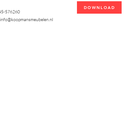
DOWNLOAD
345-576260
info@koopmansmeubelen.nl