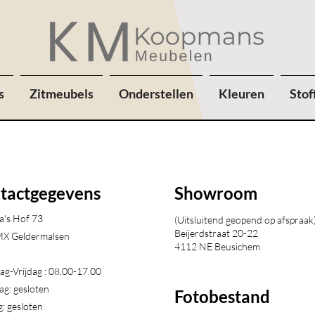
s
Zitmeubels
Onderstellen
Kleuren
Stof
tactgegevens
Showroom
a's Hof 73
(Uitsluitend geopend op afspraak
Beijerdstraat 20-22
X Geldermalsen​
4112 NE Beusichem
g-Vrijdag : 08.00-17.00
ag: gesloten
Fotobestand
: gesloten