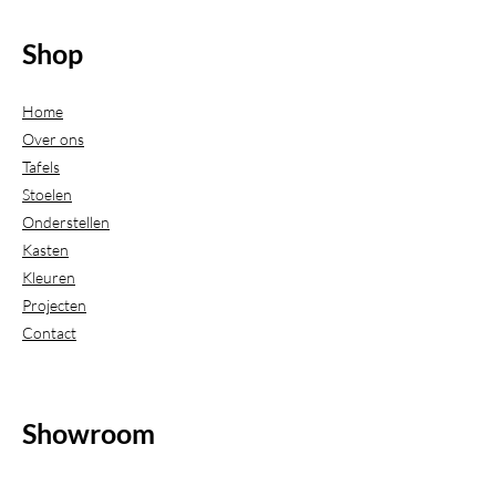
Shop
Home
Over ons
Tafels
Stoelen
Onderstellen
Kasten
Kleuren
Projecten
Contact
Showroom
(Uitsluitend geopend op afspraak)
Beijerdstraat 20-22