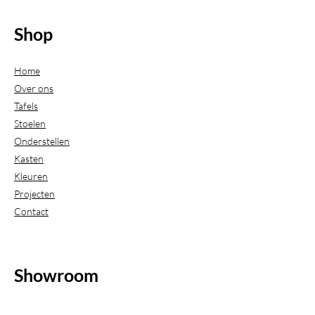
Shop
Home
Over ons
Tafels
Stoelen
Onderstellen
Kasten
Kleuren
Projecten
Contact
Showroom
(Uitsluitend geopend op afspraak)
Beijerdstraat 20-22