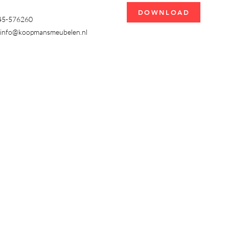
DOWNLOAD
345-576260
info@koopmansmeubelen.nl