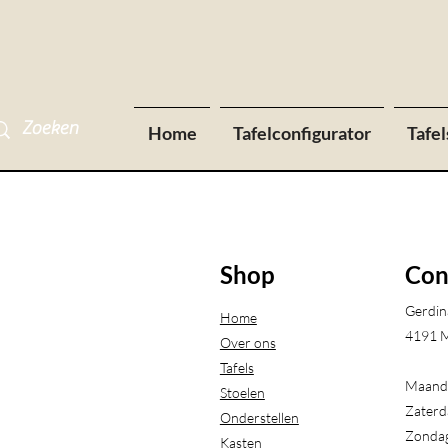
Home
Tafelconfigurator
Tafel
Shop
Con
Gerdin
Home
4191 M
Over ons
Tafels
Maanda
Stoelen
Zaterd
Onderstellen
Zondag
Kasten