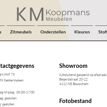
s
Zitmeubels
Onderstellen
Kleuren
Stof
tactgegevens
Showroom
a's Hof 73
(Uitsluitend geopend op afspraak
Beijerdstraat 20-22
X Geldermalsen​
4112 NE Beusichem
g-Vrijdag : 08.00-17.00
ag: gesloten
Fotobestand
: gesloten