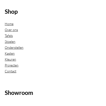
Shop
Home
Over ons
Tafels
Stoelen
Onderstellen
Kasten
Kleuren
Projecten
Contact
Showroom
(Uitsluitend geopend op afspraak)
Beijerdstraat 20-22