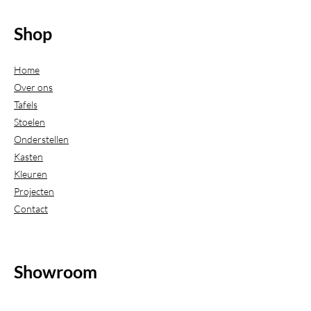
Shop
Home
Over ons
Tafels
Stoelen
Onderstellen
Kasten
Kleuren
Projecten
Contact
Showroom
(Uitsluitend geopend op afspraak)
Beijerdstraat 20-22