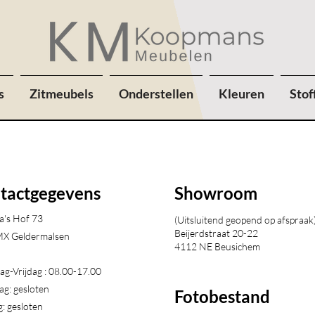
s
Zitmeubels
Onderstellen
Kleuren
Stof
tactgegevens
Showroom
a's Hof 73
(Uitsluitend geopend op afspraak
Beijerdstraat 20-22
X Geldermalsen​
4112 NE Beusichem
g-Vrijdag : 08.00-17.00
ag: gesloten
Fotobestand
: gesloten