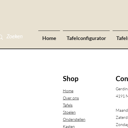
Home
Tafelconfigurator
Tafel
Shop
Con
Gerdin
Home
4191 M
Over ons
Tafels
Maanda
Stoelen
Zaterd
Onderstellen
Zondag
Kasten