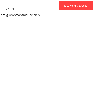
DOWNLOAD
345-576260
info@koopmansmeubelen.nl