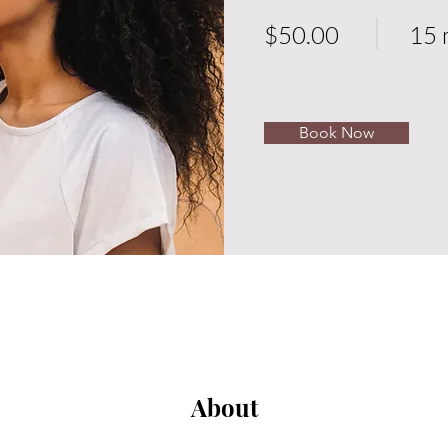
$50.00
15 
Book Now
About