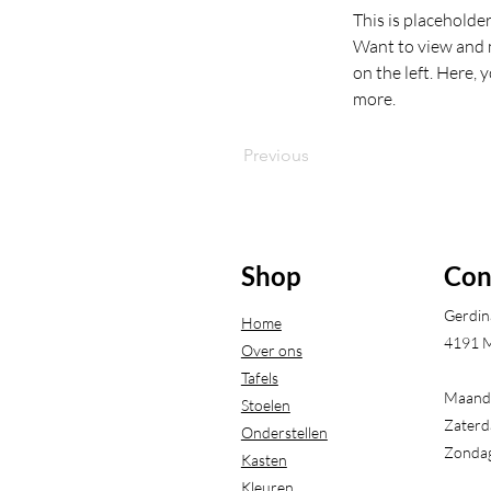
This is placeholde
Want to view and m
on the left. Here,
more.
Previous
Shop
Con
Gerdin
Home
4191 M
Over ons
Tafels
Maanda
Stoelen
Zaterd
Onderstellen
Zondag
Kasten
Kleuren