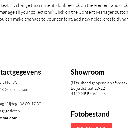
r text. To change this content, double-click on the element and cli
anage all your collections? Click on the Content Manager button 
 you can make changes to your content, add new fields, create dyna
tactgegevens
Showroom
a's Hof 73
(Uitsluitend geopend op afspraak
Beijerdstraat 20-22
X Geldermalsen​
4112 NE Beusichem
g-Vrijdag : 08.00-17.00
ag: gesloten
Fotobestand
: gesloten