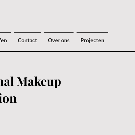
fen
Contact
Over ons
Projecten
nal Makeup
ion