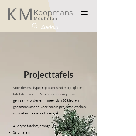
Projecttafels
Voor diverse type projecten is het mogelijk om
tafels te leveren. De tafels kunnen op maat
gemaakt worden en in meer dan 30 kleuren
gespoten worden.
Voor horeca projecten werken
wij met extra sterke horecalak.
Alle type tafels zijn mogelijk:
Salontafels