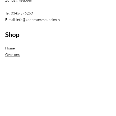
Zondag: gesloten
Tel:
0345-576260
E-mail:
info@koopmansmeubelen.nl
Shop
Home
Over ons
Tafels
Stoelen
Onderstellen
Kasten
Kleuren
Projecten
Contact