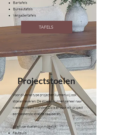
Bartafels
Bureautafels
Vergadertafels
TAFELS
Projectstoelen
Voor diverse type projecten kunnen wij ook
stoelen leveren. De stoelen kunnen geheel naar
wens gemaakt worden. Zo is er voor elk project
een passende stoel te realiseren.
Alle type stoelen zijn mogelijk:
Fauteuils