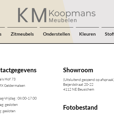
s
Zitmeubels
Onderstellen
Kleuren
Stof
tactgegevens
Showroom
a's Hof 73
(Uitsluitend geopend op afspraak
Beijerdstraat 20-22
X Geldermalsen​
4112 NE Beusichem
g-Vrijdag : 08.00-17.00
ag: gesloten
Fotobestand
: gesloten