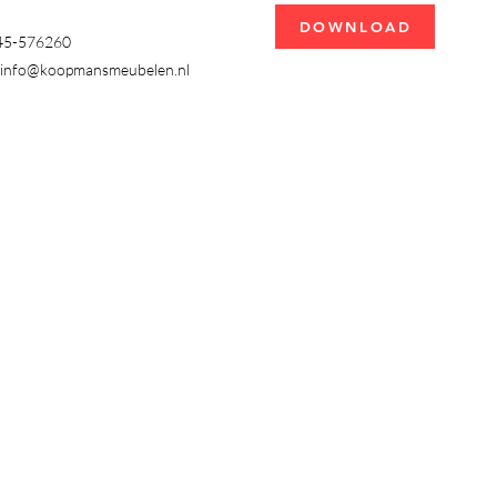
DOWNLOAD
345-576260
info@koopmansmeubelen.nl