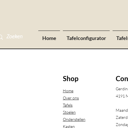
Home
Tafelconfigurator
Tafel
Shop
Con
Gerdin
Home
4191 M
Over ons
Tafels
Maanda
Stoelen
Zaterd
Onderstellen
Zondag
Kasten