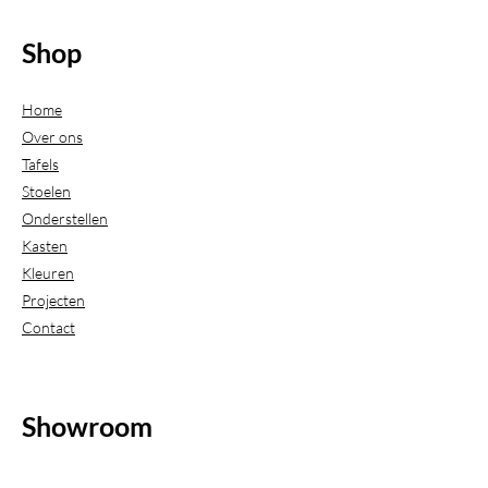
Shop
Home
Over ons
Tafels
Stoelen
Onderstellen
Kasten
Kleuren
Projecten
Contact
Showroom
(Uitsluitend geopend op afspraak)
Beijerdstraat 20-22