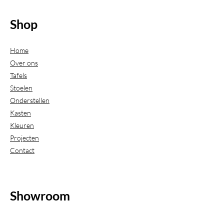
Shop
Home
Over ons
Tafels
Stoelen
Onderstellen
Kasten
Kleuren
Projecten
Contact
Showroom
(Uitsluitend geopend op afspraak)
Beijerdstraat 20-22