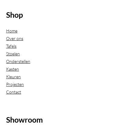
Shop
Home
Over ons
Tafels
Stoelen
Onderstellen
Kasten
Kleuren
Projecten
Contact
Showroom
(Uitsluitend geopend op afspraak)
Beijerdstraat 20-22