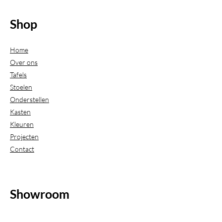
Shop
Home
Over ons
Tafels
Stoelen
Onderstellen
Kasten
Kleuren
Projecten
Contact
Showroom
(Uitsluitend geopend op afspraak)
Beijerdstraat 20-22