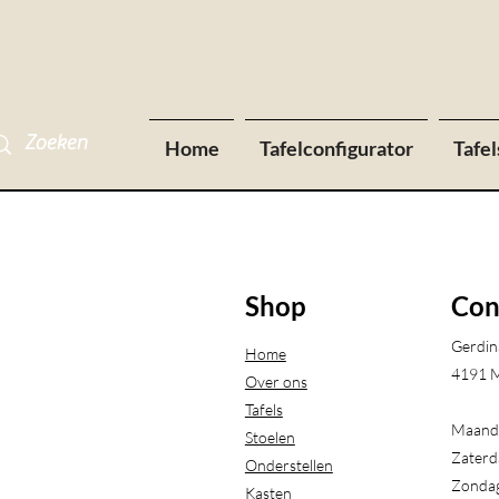
Home
Tafelconfigurator
Tafel
Shop
Con
Gerdin
Home
4191 M
Over ons
Tafels
Maanda
Stoelen
Zaterd
Onderstellen
Zondag
Kasten