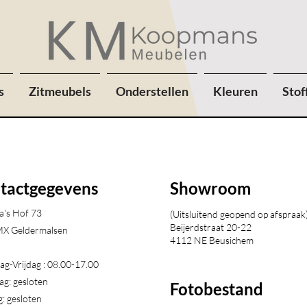
s
Zitmeubels
Onderstellen
Kleuren
Stof
tactgegevens
Showroom
a's Hof 73
(Uitsluitend geopend op afspraak
Beijerdstraat 20-22
X Geldermalsen​
4112 NE Beusichem
g-Vrijdag : 08.00-17.00
ag: gesloten
Fotobestand
: gesloten