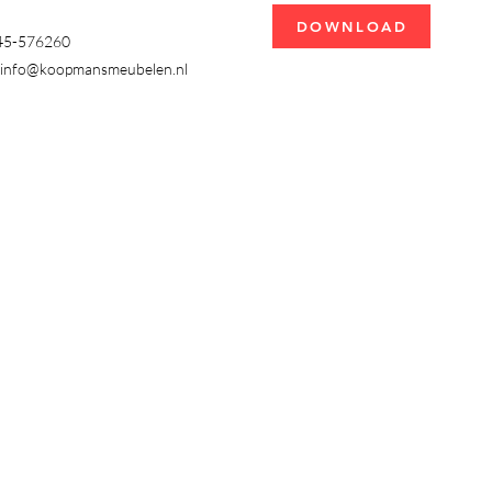
DOWNLOAD
345-576260
info@koopmansmeubelen.nl