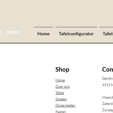
Home
Tafelconfigurator
Tafel
Shop
Con
Gerdin
Home
4191 M
Over ons
Tafels
Maanda
Stoelen
Zaterd
Onderstellen
Zondag
Kasten