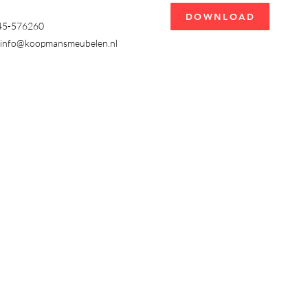
DOWNLOAD
345-576260
info@koopmansmeubelen.nl