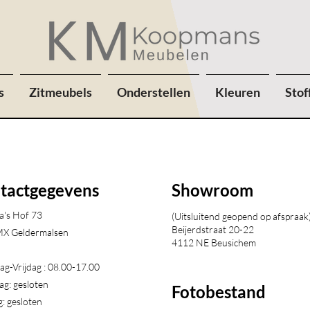
s
Zitmeubels
Onderstellen
Kleuren
Stof
tactgegevens
Showroom
a's Hof 73
(Uitsluitend geopend op afspraak
Beijerdstraat 20-22
X Geldermalsen​
4112 NE Beusichem
g-Vrijdag : 08.00-17.00
ag: gesloten
Fotobestand
: gesloten