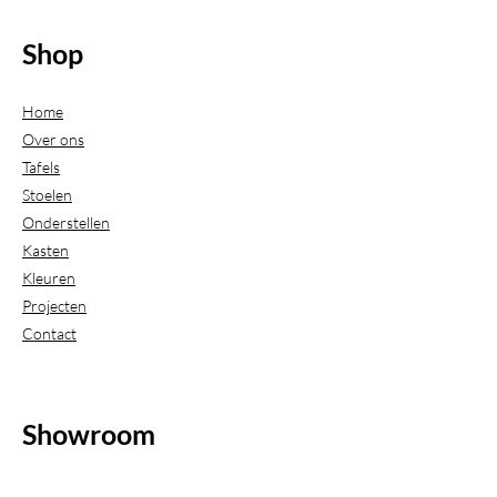
Shop
Home
Over ons
Tafels
Stoelen
Onderstellen
Kasten
Kleuren
Projecten
Contact
Showroom
(Uitsluitend geopend op afspraak)
Beijerdstraat 20-22