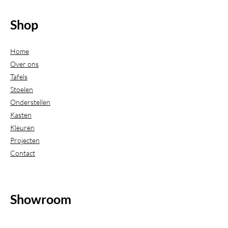
Shop
Home
Over ons
Tafels
Stoelen
Onderstellen
Kasten
Kleuren
Projecten
Contact
Showroom
(Uitsluitend geopend op afspraak)
Beijerdstraat 20-22