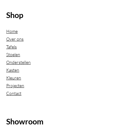
Shop
Home
Over ons
Tafels
Stoelen
Onderstellen
Kasten
Kleuren
Projecten
Contact
Showroom
(Uitsluitend geopend op afspraak)
Beijerdstraat 20-22