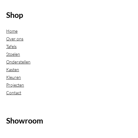
Shop
Home
Over ons
Tafels
Stoelen
Onderstellen
Kasten
Kleuren
Projecten
Contact
Showroom
(Uitsluitend geopend op afspraak)
Beijerdstraat 20-22