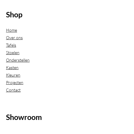
Shop
Home
Over ons
Tafels
Stoelen
Onderstellen
Kasten
Kleuren
Projecten
Contact
Showroom
(Uitsluitend geopend op afspraak)
Beijerdstraat 20-22