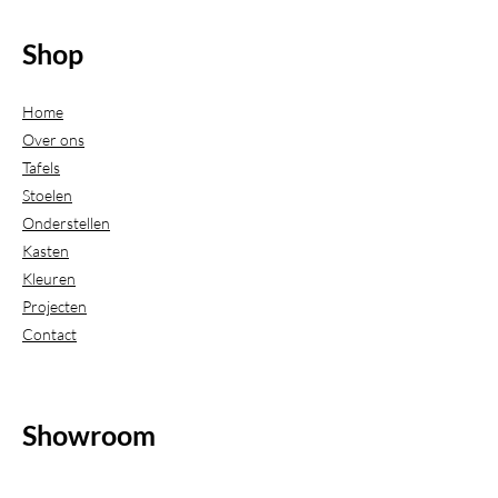
Shop
Home
Over ons
Tafels
Stoelen
Onderstellen
Kasten
Kleuren
Projecten
Contact
Showroom
(Uitsluitend geopend op afspraak)
Beijerdstraat 20-22