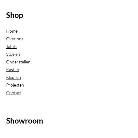
Shop
Home
Over ons
Tafels
Stoelen
Onderstellen
Kasten
Kleuren
Projecten
Contact
Showroom
(Uitsluitend geopend op afspraak)
Beijerdstraat 20-22