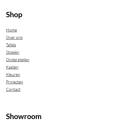
Shop
Home
Over ons
Tafels
Stoelen
Onderstellen
Kasten
Kleuren
Projecten
Contact
Showroom
(Uitsluitend geopend op afspraak)
Beijerdstraat 20-22