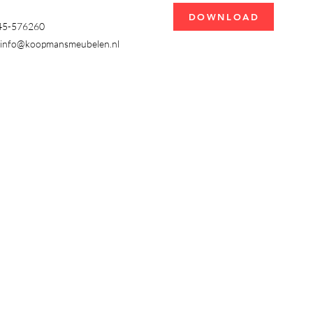
DOWNLOAD
345-576260
info@koopmansmeubelen.nl