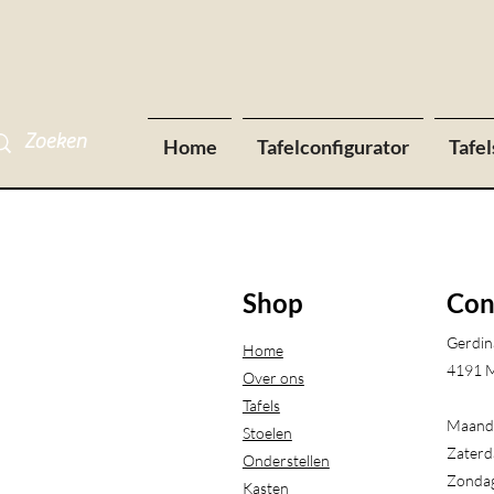
Home
Tafelconfigurator
Tafel
Shop
Con
Gerdin
Home
4191 M
Over ons
Tafels
Maanda
Stoelen
Zaterd
Onderstellen
Zondag
Kasten