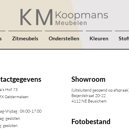
s
Zitmeubels
Onderstellen
Kleuren
Stof
tactgegevens
Showroom
a's Hof 73
(Uitsluitend geopend op afspraak
Beijerdstraat 20-22
X Geldermalsen​
4112 NE Beusichem
g-Vrijdag : 08.00-17.00
ag: gesloten
Fotobestand
: gesloten