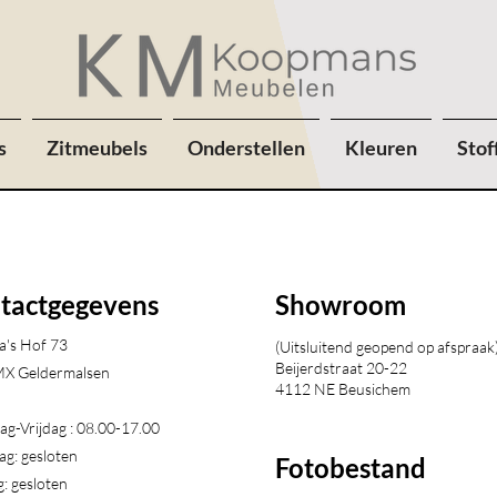
s
Zitmeubels
Onderstellen
Kleuren
Stof
tactgegevens
Showroom
a's Hof 73
(Uitsluitend geopend op afspraak
Beijerdstraat 20-22
X Geldermalsen​
4112 NE Beusichem
g-Vrijdag : 08.00-17.00
ag: gesloten
Fotobestand
: gesloten