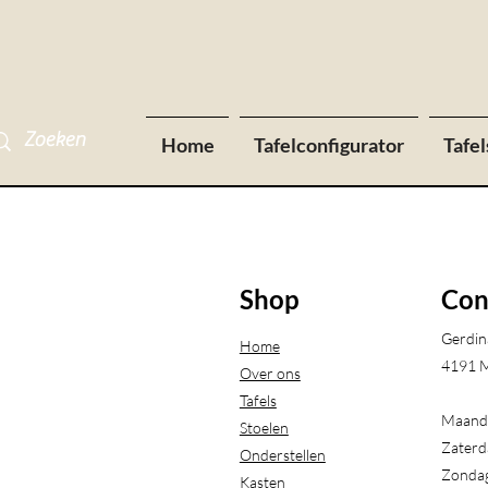
Home
Tafelconfigurator
Tafel
Shop
Con
Gerdin
Home
4191 M
Over ons
Tafels
Maanda
Stoelen
Zaterd
Onderstellen
Zondag
Kasten