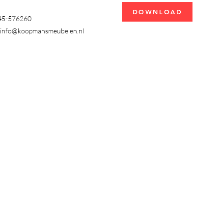
DOWNLOAD
345-576260
info@koopmansmeubelen.nl