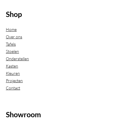
Shop
Home
Over ons
Tafels
Stoelen
Onderstellen
Kasten
Kleuren
Projecten
Contact
Showroom
(Uitsluitend geopend op afspraak)
Beijerdstraat 20-22