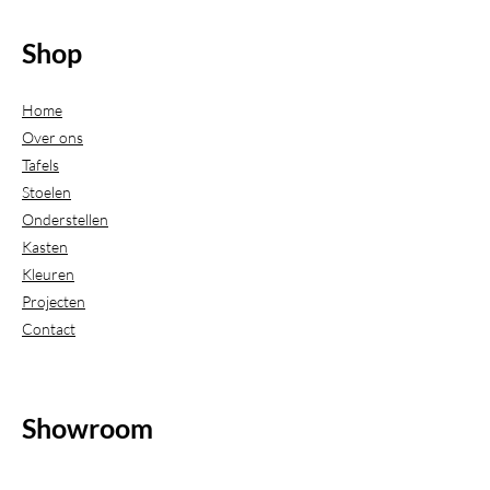
Shop
Home
Over ons
Tafels
Stoelen
Onderstellen
Kasten
Kleuren
Projecten
Contact
Showroom
(Uitsluitend geopend op afspraak)
Beijerdstraat 20-22