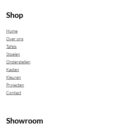
Shop
Home
Over ons
Tafels
Stoelen
Onderstellen
Kasten
Kleuren
Projecten
Contact
Showroom
(Uitsluitend geopend op afspraak)
Beijerdstraat 20-22