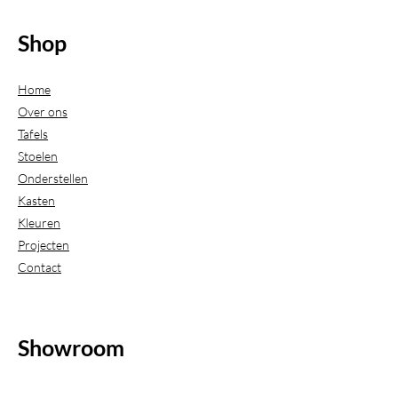
Shop
Home
Over ons
Tafels
Stoelen
Onderstellen
Kasten
Kleuren
Projecten
Contact
Showroom
(Uitsluitend geopend op afspraak)
Beijerdstraat 20-22