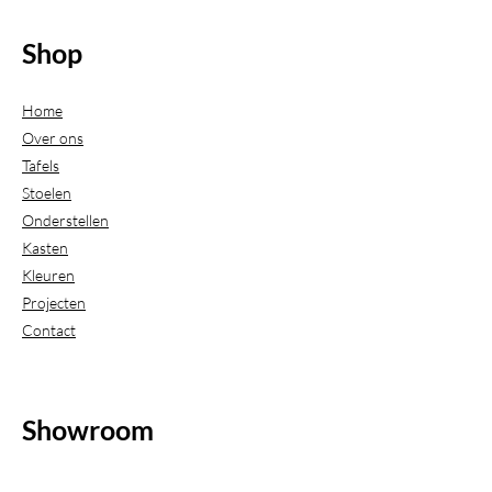
Shop
Home
Over ons
Tafels
Stoelen
Onderstellen
Kasten
Kleuren
Projecten
Contact
Showroom
(Uitsluitend geopend op afspraak)
Beijerdstraat 20-22