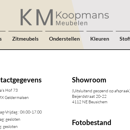
s
Zitmeubels
Onderstellen
Kleuren
Stof
tactgegevens
Showroom
a's Hof 73
(Uitsluitend geopend op afspraak
Beijerdstraat 20-22
X Geldermalsen​
4112 NE Beusichem
g-Vrijdag : 08.00-17.00
ag: gesloten
Fotobestand
: gesloten