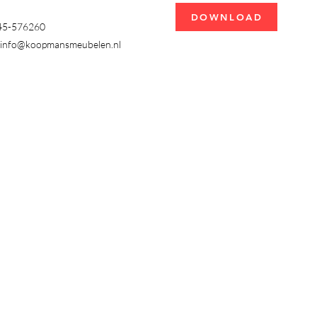
DOWNLOAD
345-576260
info@koopmansmeubelen.nl