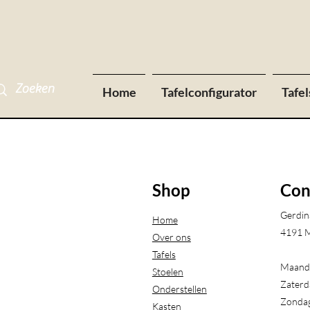
Home
Tafelconfigurator
Tafel
Shop
Con
Gerdin
Home
4191 M
Over ons
Tafels
Maanda
Stoelen
Zaterd
Onderstellen
Zondag
Kasten