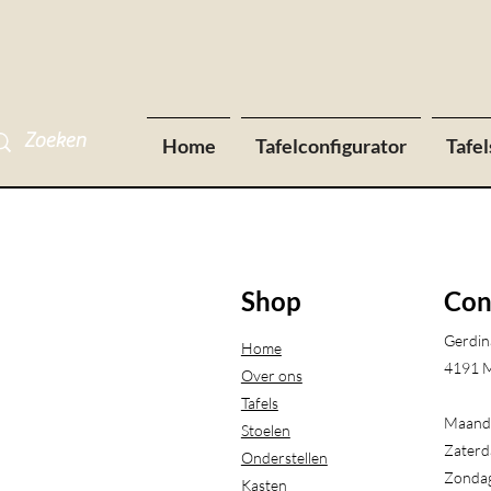
Home
Tafelconfigurator
Tafel
Shop
Con
Gerdin
Home
4191 M
Over ons
Tafels
Maanda
Stoelen
Zaterd
Onderstellen
Zondag
Kasten