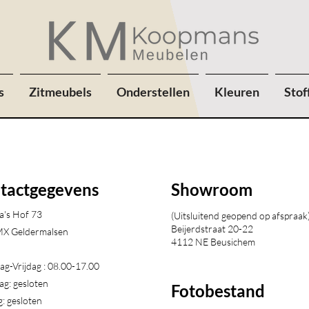
s
Zitmeubels
Onderstellen
Kleuren
Stof
tactgegevens
Showroom
a's Hof 73
(Uitsluitend geopend op afspraak
Beijerdstraat 20-22
X Geldermalsen​
4112 NE Beusichem
g-Vrijdag : 08.00-17.00
ag: gesloten
Fotobestand
: gesloten