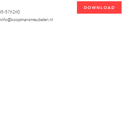
DOWNLOAD
345-576260
info@koopmansmeubelen.nl