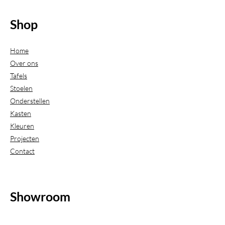
Shop
Home
Over ons
Tafels
Stoelen
Onderstellen
Kasten
Kleuren
Projecten
Contact
Showroom
(Uitsluitend geopend op afspraak)
Beijerdstraat 20-22