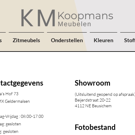
s
Zitmeubels
Onderstellen
Kleuren
Stof
tactgegevens
Showroom
a's Hof 73
(Uitsluitend geopend op afspraak
Beijerdstraat 20-22
X Geldermalsen​
4112 NE Beusichem
g-Vrijdag : 08.00-17.00
ag: gesloten
Fotobestand
: gesloten