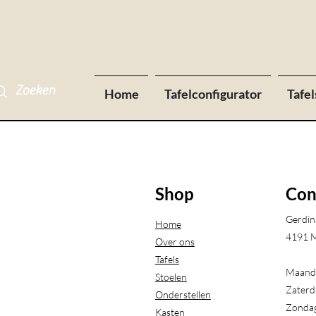
Home
Tafelconfigurator
Tafel
Shop
Con
Gerdin
Home
4191 M
Over ons
Tafels
Maanda
Stoelen
Zaterd
Onderstellen
Zondag
Kasten