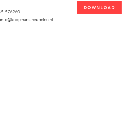
DOWNLOAD
345-576260
info@koopmansmeubelen.nl