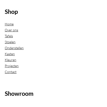
Shop
Home
Over ons
Tafels
Stoelen
Onderstellen
Kasten
Kleuren
Projecten
Contact
Showroom
(Uitsluitend geopend op afspraak)
Beijerdstraat 20-22