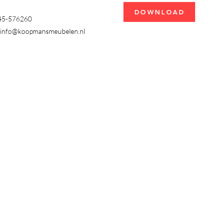
DOWNLOAD
345-576260
info@koopmansmeubelen.nl