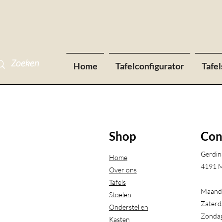
Home
Tafelconfigurator
Tafel
Shop
Con
Gerdin
Home
4191 M
Over ons
Tafels
Maanda
Stoelen
Zaterd
Onderstellen
Zondag
Kasten