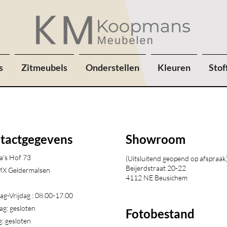
s
Zitmeubels
Onderstellen
Kleuren
Stof
tactgegevens
Showroom
a's Hof 73
(Uitsluitend geopend op afspraak
Beijerdstraat 20-22
X Geldermalsen​
4112 NE Beusichem
g-Vrijdag : 08.00-17.00
ag: gesloten
Fotobestand
: gesloten