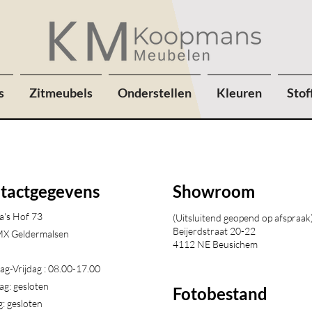
s
Zitmeubels
Onderstellen
Kleuren
Stof
tactgegevens
Showroom
a's Hof 73
(Uitsluitend geopend op afspraak
Beijerdstraat 20-22
X Geldermalsen​
4112 NE Beusichem
g-Vrijdag : 08.00-17.00
ag: gesloten
Fotobestand
: gesloten