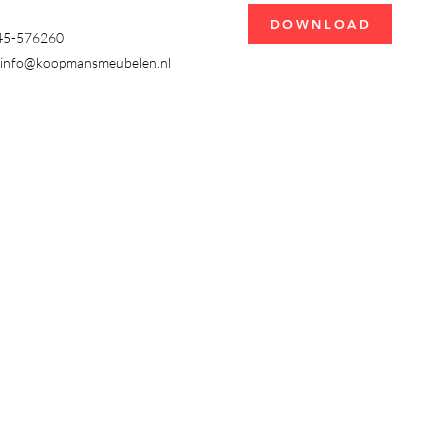
DOWNLOAD
345-576260
info@koopmansmeubelen.nl