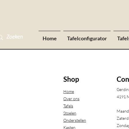
Home
Tafelconfigurator
Tafel
Shop
Con
Gerdin
Home
4191 M
Over ons
Tafels
Maanda
Stoelen
Zaterd
Onderstellen
Zondag
Kasten